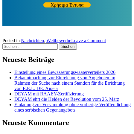
Χρήσιμα Έντυπα
on
Posted in
Nachrichten
,
Wettbewerbe
Leave a Comment
Suchen
Druckertinten-
nach:
und
Kopierpapierb
Neueste Beiträge
2023
Einstellung eines Bewässerungswasserverteilers 2026
Bekanntmachung zur Einreichung von Angeboten im
Rahmen der Suche nach einem Standort für die Errichtung
von E.E.L. DE. Aipeia
DEYAM mit RAAEY-Zertifizierung
DEYAM ehrt die Helden der Revolution vom 25. März
Einladung zur Versammlung ohne vorherige Veröffentlichung
eines serbischen Gegenangebots
Neueste Kommentare