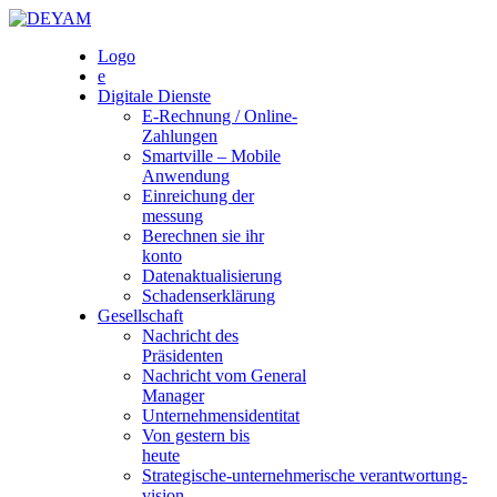
Skip
to
DEYAM
Logo
content
e
Digitale Dienste
E-Rechnung / Online-
Zahlungen
Smartville – Mobile
Anwendung
Einreichung der
messung
Berechnen sie ihr
konto
Datenaktualisierung
Schadenserklärung
Gesellschaft
Nachricht des
Präsidenten
Nachricht vom General
Manager
Unternehmensidentitat
Von gestern bis
heute
Strategische-unternehmerische verantwortung-
vision