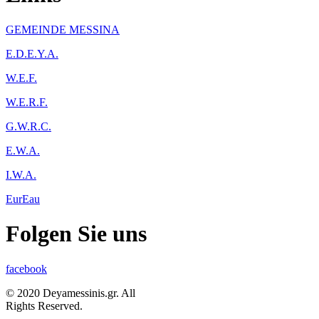
GEMEINDE MESSINA
Ε.D.E.Y.A.
W.E.F.
W.E.R.F.
G.W.R.C.
E.W.A.
I.W.A.
EurEau
Folgen Sie uns
facebook
© 2020 Deyamessinis.gr. All
Rights Reserved.