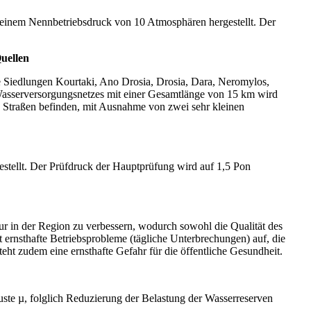
inem Nennbetriebsdruck von 10 Atmosphären hergestellt. Der
uellen
iedlungen Kourtaki, Ano Drosia, Drosia, Dara, Neromylos,
 Wasserversorgungsnetzes mit einer Gesamtlänge von 15 km wird
n Straßen befinden, mit Ausnahme von zwei sehr kleinen
ellt. Der Prüfdruck der Hauptprüfung wird auf 1,5 Pon
ur in der Region zu verbessern, wodurch sowohl die Qualität des
 ernsthafte Betriebsprobleme (tägliche Unterbrechungen) auf, die
ht zudem eine ernsthafte Gefahr für die öffentliche Gesundheit.
ste µ, folglich Reduzierung der Belastung der Wasserreserven