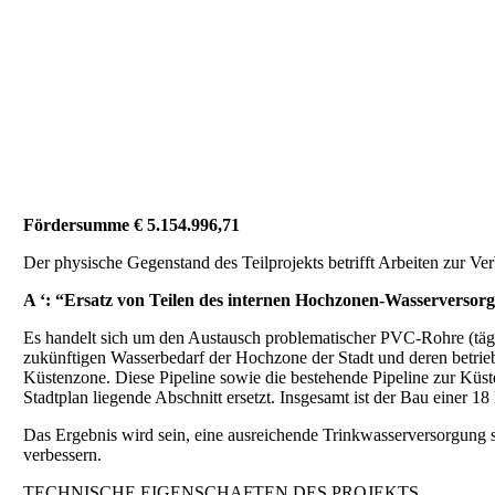
Fördersumme € 5.154.996,71
Der physische Gegenstand des Teilprojekts betrifft Arbeiten zur Ve
A ‘: “Ersatz von Teilen des internen Hochzonen-Wasserversor
Es handelt sich um den Austausch problematischer PVC-Rohre (täg
zukünftigen Wasserbedarf der Hochzone der Stadt und deren betrie
Küstenzone. Diese Pipeline sowie die bestehende Pipeline zur Küs
Stadtplan liegende Abschnitt ersetzt. Insgesamt ist der Bau einer
Das Ergebnis wird sein, eine ausreichende Trinkwasserversorgung 
verbessern.
TECHNISCHE EIGENSCHAFTEN DES PROJEKTS