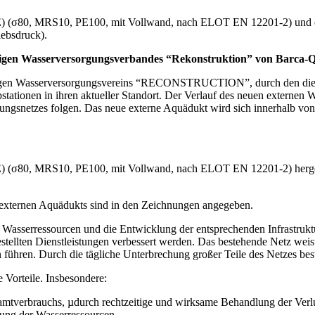
E) (σ80, MRS10, PE100, mit Vollwand, nach ELOT EN 12201-2) und e
iebsdruck).
ligen Wasserversorgungsverbandes “Rekonstruktion” von Barca-Q
aligen Wasserversorgungsvereins “RECONSTRUCTION”, durch den die S
tationen in ihren aktueller Standort. Der Verlauf des neuen externen
ungsnetzes folgen. Das neue externe Aquädukt wird sich innerhalb vo
) (σ80, MRS10, PE100, mit Vollwand, nach ELOT EN 12201-2) hergest
 externen Aquädukts sind in den Zeichnungen angegeben.
r Wasserressourcen und die Entwicklung der entsprechenden Infrastrukt
stellten Dienstleistungen verbessert werden. Das bestehende Netz weist
ühren. Durch die tägliche Unterbrechung großer Teile des Netzes beste
e Vorteile. Insbesondere:
amtverbrauchs, µdurch rechtzeitige und wirksame Behandlung der Verlu
tung der Wasserressourcen.