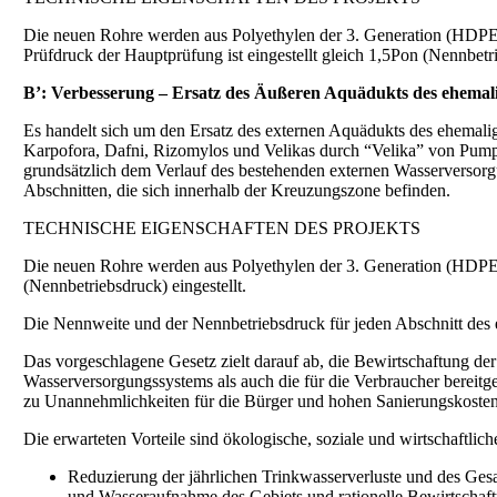
Die neuen Rohre werden aus Polyethylen der 3. Generation (HDP
Prüfdruck der Hauptprüfung ist eingestellt gleich 1,5Pon (Nennbetr
B’: Verbesserung – Ersatz des Äußeren Aquädukts des ehema
Es handelt sich um den Ersatz des externen Aquädukts des ehem
Karpofora, Dafni, Rizomylos und Velikas durch “Velika” von Pumps
grundsätzlich dem Verlauf des bestehenden externen Wasserversorg
Abschnitten, die sich innerhalb der Kreuzungszone befinden.
TECHNISCHE EIGENSCHAFTEN DES PROJEKTS
Die neuen Rohre werden aus Polyethylen der 3. Generation (HDPE
(Nennbetriebsdruck) eingestellt.
Die Nennweite und der Nennbetriebsdruck für jeden Abschnitt des
Das vorgeschlagene Gesetz zielt darauf ab, die Bewirtschaftung de
Wasserversorgungssystems als auch die für die Verbraucher bereitge
zu Unannehmlichkeiten für die Bürger und hohen Sanierungskosten f
Die erwarteten Vorteile sind ökologische, soziale und wirtschaftlich
Reduzierung der jährlichen Trinkwasserverluste und des Ges
und Wasseraufnahme des Gebiets und rationelle Bewirtschaf