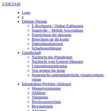
Skip
to
DEYAM
Logo
content
e
Digitale Dienste
E-Rechnung / Online-Zahlungen
Smartville – Mobile Anwendung
Einreichung der messung
Berechnen sie ihr konto
Datenaktualisierung
Schadenserklärung
Gesellschaft
Nachricht des Präsidenten
Nachricht vom General Manager
Unternehmensidentitat
Von gestern bis heute
Strategische-unternehmerische verantwortung-
vision
Infrastruktur-Projekte-Aktionen
Wasserversorgung
Abflüsse
Telemetrie
Hochwasserschutz
Bewässerung
Aktionen