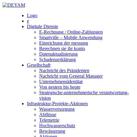
Skip
to
DEYAM
Logo
content
e
Digitale Dienste
E-Rechnung / Online-Zahlungen
Smartville – Mobile Anwendung
Einreichung der messung
Berechnen sie ihr konto
Datenaktualisierung
Schadenserklärung
Gesellschaft
Nachricht des Präsidenten
Nachricht vom General Manager
Unternehmensidentitat
Von gestern bis heute
Strategische-unternehmerische verantwortung-
vision
Infrastruktur-Projekte-Aktionen
Wasserversorgung
Abflüsse
Telemetrie
Hochwasserschutz
Bewässerung
Aktionen