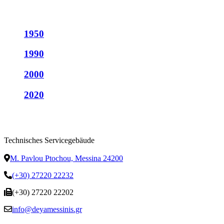
1950
1990
2000
2020
Technisches Servicegebäude
M. Pavlou Ptochou, Messina 24200
(+30) 27220 22232
(+30) 27220 22202
info@deyamessinis.gr