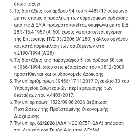
όπως ισχύει.
Τις διατάξεις του άρθρου 94 του Ν.4483/17 σύμφωνα
με τις οποίες η πρόσληψη των υδρονομέων άρδευσης
από τις Δ.Ε.Υ.Α. πραγματοποιείται, σύμφωνα με το Β.Δ.
28.3/15.4.1957 (Α’ 60), χωρίς να απαιτείται έγκριση
της Επιτροπής ΠΥΣ 33/2006 (Α’ 280) ή άλλου οργάνου
και κατά παρέκκλιση των οριζόμενων στο
ν.2190/1994 (Α΄28).
Τις διατάξεις της παραγράφου 5 του άρθρου 58 του
ν.3966/1994, όπου στις εξαιρέσεις του ν.3812/2009
προστίθενται και οι υδρονομείς άρδευσης.
Την υπ’ αριθμ.πρωτ.39456/17.11.2017 Εγκύκλιο 33 του
Υπουργείου Εσωτερικών, περί εφαρμογής των
διατάξεων του ν.4483/2017.
Την υπ’ αρ.πρωτ. 1522/09.06.2026 βεβαίωση
Πιστώσεων της Προϊσταμένης Οικονομικής
Διαχείρισης.
Την υπ’ αρ
. 62/2026
(ΑΔΑ: ΨΩΩΙΟΕ5Ρ-ΩΔΛ) απόφαση
του Διοικητικού Συμβουλίου της ΔΕΥΑΜ.