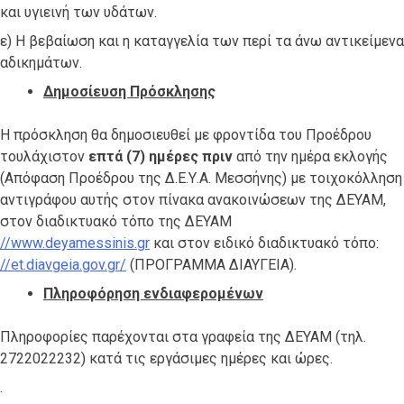
και υγιεινή των υδάτων.
ε) Η βεβαίωση και η καταγγελία των περί τα άνω αντικείμενα
αδικημάτων.
Δημοσίευση Πρόσκλησης
Η πρόσκληση θα δημοσιευθεί με φροντίδα του Προέδρου
τουλάχιστον
επτά (7) ημέρες πριν
από την ημέρα εκλογής
(Απόφαση Προέδρου της Δ.Ε.Υ.Α. Μεσσήνης) με τοιχοκόλληση
αντιγράφου αυτής στον πίνακα ανακοινώσεων της ΔΕΥΑΜ,
στον διαδικτυακό τόπο της ΔΕΥΑΜ
//www.deya
messinis
.gr
και στον ειδικό διαδικτυακό τόπο:
//et.diavgeia.gov.gr/
(ΠΡΟΓΡΑΜΜΑ ΔΙΑΥΓΕΙΑ).
Πληροφόρηση ενδιαφερομένων
Πληροφορίες παρέχονται στα γραφεία της ΔΕΥΑM (τηλ.
2722022232) κατά τις εργάσιμες ημέρες και ώρες.
.