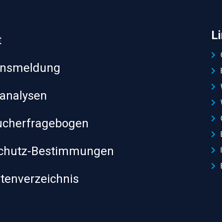
L
t
ensmeldung
analysen
ucherfragebogen
chutz-Bestimmungen
itenverzeichnis