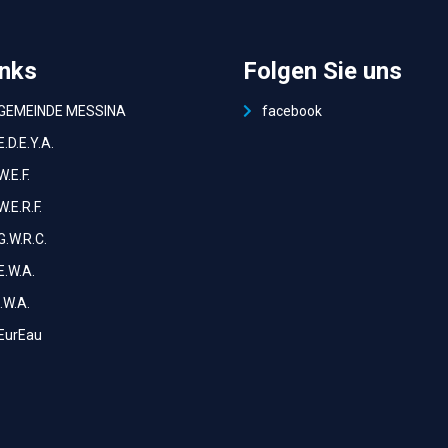
inks
Folgen Sie uns
GEMEINDE MESSINA
facebook
Ε.D.E.Y.A.
W.E.F.
W.E.R.F.
G.W.R.C.
E.W.A.
I.W.A.
EurEau