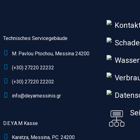
Kontak
Technisches Servicegebäude
Schad
M. Pavlou Ptochou, Messina 24200
Wasser
(+30) 27220 22232
Verbra
(+30) 27220 22202
Datens
info@deyamessinis.gr
Se
D.E.Y.A.M Kasse
Karatza, Messina, P.C. 24200