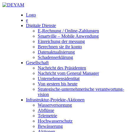
Skip
to
DEYAM
Logo
content
e
Digitale Dienste
E-Rechnung / Online-Zahlungen
Smartville – Mobile Anwendung
Einreichung der messung
Berechnen sie ihr konto
Datenaktualisierung
Schadenserklärung
Gesellschaft
Nachricht des Präsidenten
Nachricht vom General Manager
Unternehmensidentitat
Von gestern bis heute
Strategische-unternehmerische verantwortung-
vision
Infrastruktur-Projekte-Aktionen
Wasserversorgung
Abflüsse
Telemetrie
Hochwasserschutz
Bewässerung
Aktionen