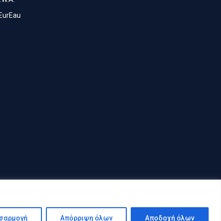
EurEau
σαρμογή
Απόρριψη όλων
Αποδοχή όλων