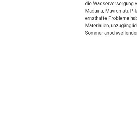
die Wasserversorgung von
Madaina, Mavromati, Pilal
ernsthafte Probleme hab
Materialien, unzugängli
Sommer anschwellenden