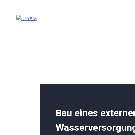
Skip
to
content
DEYAM
Bau eines externe
Wasserversorgun