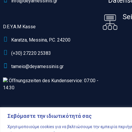
Datens
info@deyamessinis.gr
Se
D.E.Y.A.M Kasse
Karatza, Messina, P.C. 24200
(+30) 27220 25383
tameio@deyamessinis.gr
Öffnungszeiten des Kundenservice: 07:00 -
14:30
Σεβόμαστε την ιδιωτικότητά σας
Χρησιμοποιούμε cookies για να βελτιώσουμε την εμπειρία περιήγ