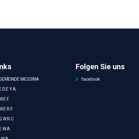
inks
Folgen Sie uns
GEMEINDE MESSINA
facebook
Ε.D.E.Y.A.
W.E.F.
W.E.R.F.
G.W.R.C.
E.W.A.
I.W.A.