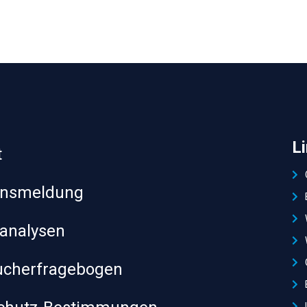
L
t
ensmeldung
analysen
ucherfragebogen