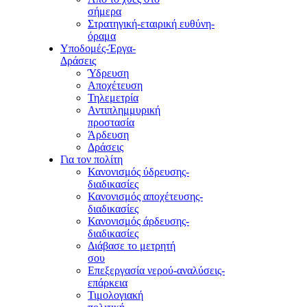
σήμερα
Στρατηγική-εταιρική ευθύνη-
όραμα
Υποδομές-Έργα-
Δράσεις
Ύδρευση
Αποχέτευση
Τηλεμετρία
Αντιπλημμυρική
προστασία
Άρδευση
Δράσεις
Για τον πολίτη
Κανονισμός ύδρευσης-
διαδικασίες
Κανονισμός αποχέτευσης-
διαδικασίες
Κανονισμός άρδευσης-
διαδικασίες
Διάβασε το μετρητή
σου
Επεξεργασία νερού-αναλύσεις-
επάρκεια
Τιμολογιακή