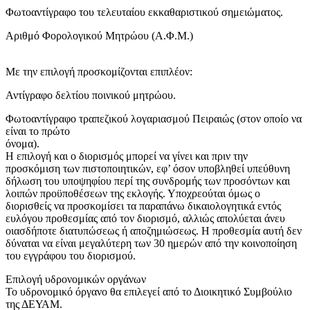
Φωτοαντίγραφο του τελευταίου εκκαθαριστικού σημειώματος.
Αριθμό Φορολογικού Μητρώου (Α.Φ.Μ.)
Με την επιλογή προσκομίζονται επιπλέον:
Αντίγραφο δελτίου ποινικού μητρώου.
Φωτοαντίγραφο τραπεζικού λογαριασμού Πειραιώς (στον οποίο να
είναι το πρώτο
όνομα).
Η επιλογή και ο διορισμός μπορεί να γίνει και πριν την
προσκόμιση των πιστοποιητικών, εφ’ όσον υποβληθεί υπεύθυνη
δήλωση του υποψηφίου περί της συνδρομής των προσόντων και
λοιπών προϋποθέσεων της εκλογής. Υποχρεούται όμως ο
διορισθείς να προσκομίσει τα παραπάνω δικαιολογητικά εντός
ευλόγου προθεσμίας από τον διορισμό, αλλιώς απολύεται άνευ
οιασδήποτε διατυπώσεως ή αποζημιώσεως. Η προθεσμία αυτή δεν
δύναται να είναι μεγαλύτερη των 30 ημερών από την κοινοποίηση
του εγγράφου του διορισμού.
Επιλογή υδρονομικών οργάνων
Το υδρονομικό όργανο θα επιλεγεί από το Διοικητικό Συμβούλιο
της ΔΕΥΑΜ.