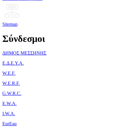
Sitemap
Σύνδεσμοι
ΔΗΜΟΣ ΜΕΣΣΗΝΗΣ
Ε.Δ.Ε.Υ.Α.
W.E.F.
W.E.R.F.
G.W.R.C.
E.W.A.
I.W.A.
EurEau