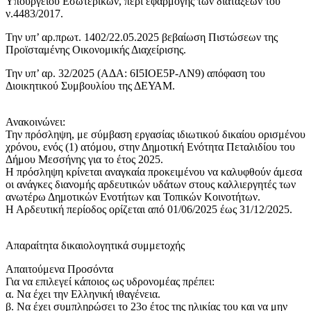
Υπουργείου Εσωτερικών, περί εφαρμογής των διατάξεων του
ν.4483/2017.
Την υπ’ αρ.πρωτ. 1402/22.05.2025 βεβαίωση Πιστώσεων της
Προϊσταμένης Οικονομικής Διαχείρισης.
Την υπ’ αρ. 32/2025 (ΑΔΑ: 6Ι5ΙΟΕ5Ρ-ΛΝ9) απόφαση του
Διοικητικού Συμβουλίου της ΔΕΥΑΜ.
Ανακοινώνει:
Την πρόσληψη, με σύμβαση εργασίας ιδιωτικού δικαίου ορισμένου
χρόνου, ενός (1) ατόμου, στην Δημοτική Ενότητα Πεταλιδίου του
Δήμου Μεσσήνης για το έτος 2025.
Η πρόσληψη κρίνεται αναγκαία προκειμένου να καλυφθούν άμεσα
οι ανάγκες διανομής αρδευτικών υδάτων στους καλλιεργητές των
ανωτέρω Δημοτικών Ενοτήτων και Τοπικών Κοινοτήτων.
Η Αρδευτική περίοδος ορίζεται από 01/06/2025 έως 31/12/2025.
Απαραίτητα δικαιολογητικά συμμετοχής
Απαιτούμενα Προσόντα
Για να επιλεγεί κάποιος ως υδρονομέας πρέπει:
α. Να έχει την Ελληνική ιθαγένεια.
β. Να έχει συμπληρώσει το 23ο έτος της ηλικίας του και να μην