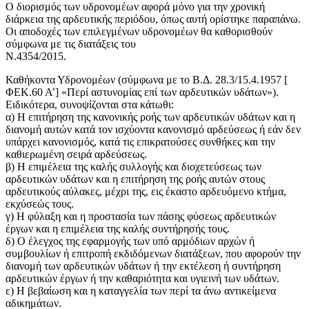
Ο διορισμός των υδρονομέων αφορά μόνο για την χρονική
διάρκεια της αρδευτικής περιόδου, όπως αυτή ορίστηκε παραπάνω.
Οι αποδοχές των επιλεγμένων υδρονομέων θα καθορισθούν
σύμφωνα με τις διατάξεις του
Ν.4354/2015.
Καθήκοντα Υδρονομέων (σύμφωνα με το Β.Δ. 28.3/15.4.1957 [
ΦΕΚ.60 Α’] «Περί αστυνομίας επί των αρδευτικών υδάτων»).
Ειδικότερα, συνοψίζονται στα κάτωθι:
α) Η επιτήρηση της κανονικής ροής των αρδευτικών υδάτων και η
διανομή αυτών κατά τον ισχύοντα κανονισμό αρδεύσεως ή εάν δεν
υπάρχει κανονισμός, κατά τις επικρατούσες συνθήκες και την
καθιερωμένη σειρά αρδεύσεως.
β) Η επιμέλεια της καλής συλλογής και διοχετεύσεως των
αρδευτικών υδάτων και η επιτήρηση της ροής αυτών στους
αρδευτικούς αύλακες, μέχρι της, εις έκαστο αρδευόμενο κτήμα,
εκχύσεώς τους.
γ) Η φύλαξη και η προστασία των πάσης φύσεως αρδευτικών
έργων και η επιμέλεια της καλής συντήρησής τους.
δ) Ο έλεγχος της εφαρμογής των υπό αρμόδιων αρχών ή
συμβουλίων ή επιτροπή εκδιδόμενων διατάξεων, που αφορούν την
διανομή των αρδευτικών υδάτων ή την εκτέλεση ή συντήρηση
αρδευτικών έργων ή την καθαριότητα και υγιεινή των υδάτων.
ε) Η βεβαίωση και η καταγγελία των περί τα άνω αντικείμενα
αδικημάτων.