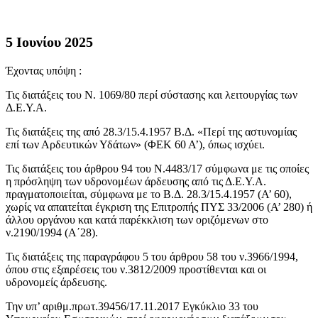
5 Ιουνίου 2025
Έχοντας υπόψη :
Τις διατάξεις του Ν. 1069/80 περί σύστασης και λειτουργίας των
Δ.Ε.Υ.Α.
Τις διατάξεις της από 28.3/15.4.1957 Β.Δ. «Περί της αστυνομίας
επί των Αρδευτικών Υδάτων» (ΦΕΚ 60 Α’), όπως ισχύει.
Τις διατάξεις του άρθρου 94 του Ν.4483/17 σύμφωνα με τις οποίες
η πρόσληψη των υδρονομέων άρδευσης από τις Δ.Ε.Υ.Α.
πραγματοποιείται, σύμφωνα με το Β.Δ. 28.3/15.4.1957 (Α’ 60),
χωρίς να απαιτείται έγκριση της Επιτροπής ΠΥΣ 33/2006 (Α’ 280) ή
άλλου οργάνου και κατά παρέκκλιση των οριζόμενων στο
ν.2190/1994 (Α΄28).
Τις διατάξεις της παραγράφου 5 του άρθρου 58 του ν.3966/1994,
όπου στις εξαιρέσεις του ν.3812/2009 προστίθενται και οι
υδρονομείς άρδευσης.
Την υπ’ αριθμ.πρωτ.39456/17.11.2017 Εγκύκλιο 33 του