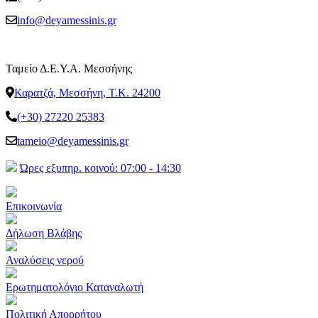
info@deyamessinis.gr
Ταμείο Δ.Ε.Υ.Α. Μεσσήνης
Καρατζά, Μεσσήνη, Τ.Κ. 24200
(+30) 27220 25383
tameio@deyamessinis.gr
Ώρες εξυπηρ. κοινού: 07:00 - 14:30
Επικοινωνία
Δήλωση Βλάβης
Αναλύσεις νερού
Ερωτηματολόγιο Καταναλωτή
Πολιτική Απορρήτου