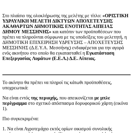
Στο πλαίσιο της ολοκλήρωσης της μελέτης με τίτλο:
«ΟΡΙΣΤΙΚΗ
ΥΔΡΑΥΛΙΚΗ ΜΕΛΕΤΗ
ΔΙΚΤΥΩΝ ΑΠΟΧΕΤΕΥΣΗΣ
ΑΚΑΘΑΡΤΩΝ ΔΗΜΟΤΙΚΗΣ ΕΝΟΤΗΤΑΣ ΑΙΠΕΙΑΣ
ΔΗΜΟΥ
ΜΕΣΣΗΝΗΣ»
και κατόπιν των προϋποθέσεων που
πρέπει να πληρούνται σύμφωνα με τις υποδείξεις του μελετητή, η
ΔΗΜΟΤΙΚΗ ΕΠΙΧΕΙΡΗΣΗ ΥΔΡΕΥΣΗΣ – ΑΠΟΧΕΤΕΥΣΗΣ
ΜΕΣΣΗΝΗΣ (Δ.Ε.Υ.Α. Μεσσήνης) ενδιαφέρεται για την αγορά
ενός ακινήτου στο οποίο θα εγκατασταθεί η
Εγκατάσταση
Επεξεργασίας
Λυμάτων (Ε.Ε.Λ.) Δ.Ε. Αίπειας
.
Το ακίνητο θα πρέπει να πληροί τις κάτωθι προϋποθέσεις,
υποχρεωτικά:
Να είναι εντός
της περιοχής,
που απεικονίζεται
με μπλε
περίγραμμα
στο σχετικό απόσπασμα δορυφορικού χάρτη (εικόνα
1).
Πιο συγκεκριμένα:
1. Να είναι Αγροτεμάχιο εκτός ορίων οικισμού συνολικής