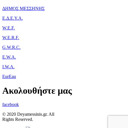
ΔΗΜΟΣ ΜΕΣΣΗΝΗΣ
Ε.Δ.Ε.Υ.Α.
W.E.F.
W.E.R.F.
G.W.R.C.
E.W.A.
I.W.A.
EurEau
Ακολουθήστε μας
facebook
© 2020 Deyamessinis.gr. All
Rights Reserved.