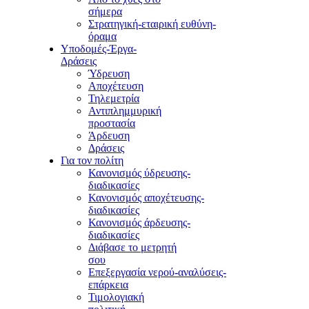
σήμερα
Στρατηγική-εταιρική ευθύνη-
όραμα
Υποδομές-Έργα-
Δράσεις
Ύδρευση
Αποχέτευση
Τηλεμετρία
Αντιπλημμυρική
προστασία
Άρδευση
Δράσεις
Για τον πολίτη
Κανονισμός ύδρευσης-
διαδικασίες
Κανονισμός αποχέτευσης-
διαδικασίες
Κανονισμός άρδευσης-
διαδικασίες
Διάβασε το μετρητή
σου
Επεξεργασία νερού-αναλύσεις-
επάρκεια
Τιμολογιακή