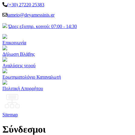
(+30) 27220 25383
tameio@deyamessinis.gr
Ώρες εξυπηρ. κοινού: 07:00 - 14:30
Επικοινωνία
Δήλωση Βλάβης
Αναλύσεις νερού
Ερωτηματολόγιο Καταναλωτή
Πολιτική Απορρήτου
Sitemap
Σύνδεσμοι