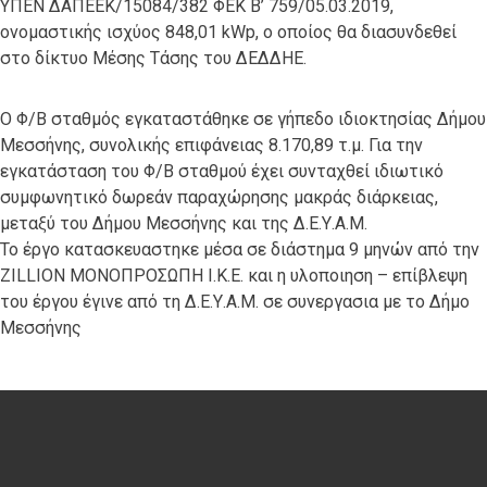
ΥΠΕΝ ΔΑΠΕΕΚ/15084/382 ΦΕΚ Β’ 759/05.03.2019,
ονομαστικής ισχύος 848,01 kWp, ο οποίος θα διασυνδεθεί
στο δίκτυο Μέσης Τάσης του ΔΕΔΔΗΕ.
Ο Φ/Β σταθμός εγκαταστάθηκε σε γήπεδο ιδιοκτησίας Δήμου
Μεσσήνης, συνολικής επιφάνειας 8.170,89 τ.μ. Για την
εγκατάσταση του Φ/Β σταθμού έχει συνταχθεί ιδιωτικό
συμφωνητικό δωρεάν παραχώρησης μακράς διάρκειας,
μεταξύ του Δήμου Μεσσήνης και της Δ.Ε.Υ.Α.Μ.
Το έργο κατασκευαστηκε μέσα σε διάστημα 9 μηνών από την
ZILLION ΜΟΝΟΠΡΟΣΩΠΗ Ι.Κ.Ε. και η υλοποιηση – επίβλεψη
του έργου έγινε από τη Δ.Ε.Υ.Α.Μ. σε συνεργασια με το Δήμο
Μεσσήνης