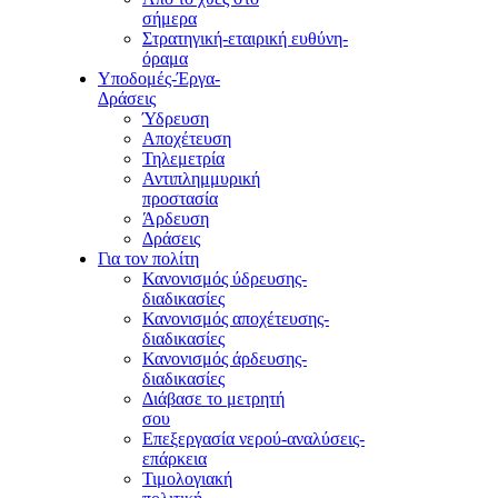
σήμερα
Στρατηγική-εταιρική ευθύνη-
όραμα
Υποδομές-Έργα-
Δράσεις
Ύδρευση
Αποχέτευση
Τηλεμετρία
Αντιπλημμυρική
προστασία
Άρδευση
Δράσεις
Για τον πολίτη
Κανονισμός ύδρευσης-
διαδικασίες
Κανονισμός αποχέτευσης-
διαδικασίες
Κανονισμός άρδευσης-
διαδικασίες
Διάβασε το μετρητή
σου
Επεξεργασία νερού-αναλύσεις-
επάρκεια
Τιμολογιακή