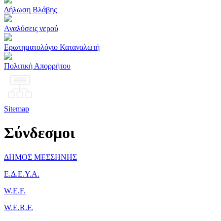
Δήλωση Βλάβης
Αναλύσεις νερού
Ερωτηματολόγιο Καταναλωτή
Πολιτική Απορρήτου
Sitemap
Σύνδεσμοι
ΔΗΜΟΣ ΜΕΣΣΗΝΗΣ
Ε.Δ.Ε.Υ.Α.
W.E.F.
W.E.R.F.