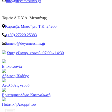
info@deyamessinis.gr
Ταμείο Δ.Ε.Υ.Α. Μεσσήνης
Καρατζά, Μεσσήνη, Τ.Κ. 24200
(+30) 27220 25383
tameio@deyamessinis.gr
Ώρες εξυπηρ. κοινού: 07:00 - 14:30
Επικοινωνία
Δήλωση Βλάβης
Αναλύσεις νερού
Ερωτηματολόγιο Καταναλωτή
Πολιτική Απορρήτου