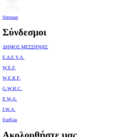
Sitemap
Σύνδεσμοι
ΔΗΜΟΣ ΜΕΣΣΗΝΗΣ
Ε.Δ.Ε.Υ.Α.
W.E.F.
W.E.R.F.
G.W.R.C.
E.W.A.
I.W.A.
EurEau
Ακολουθήστε μας