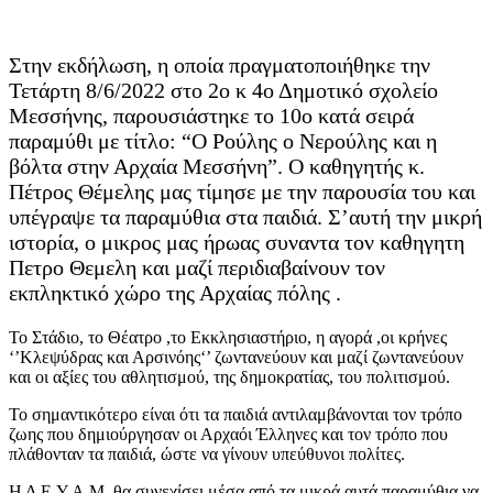
Στην εκδήλωση, η οποία πραγματοποιήθηκε την
Τετάρτη 8/6/2022 στο 2ο κ 4ο Δημοτικό σχολείο
Μεσσήνης, παρουσιάστηκε το 10ο κατά σειρά
παραμύθι με τίτλο: “Ο Ρούλης ο Νερούλης και η
βόλτα στην Αρχαία Μεσσήνη”. Ο καθηγητής κ.
Πέτρος Θέμελης μας τίμησε με την παρουσία του και
υπέγραψε τα παραμύθια στα παιδιά. Σ’αυτή την μικρή
ιστορία, ο μικρος μας ήρωας συναντα τον καθηγητη
Πετρο Θεμελη και μαζί περιδιαβαίνουν τον
εκπληκτικό χώρο της Αρχαίας πόλης .
Το Στάδιο, το Θέατρο ,το Εκκλησιαστήριο, η αγορά ,οι κρήνες
‘’Κλεψύδρας και Αρσινόης‘’ ζωντανεύουν και μαζί ζωντανεύουν
και οι αξίες του αθλητισμού, της δημοκρατίας, του πολιτισμού.
Το σημαντικότερο είναι ότι τα παιδιά αντιλαμβάνονται τον τρόπο
ζωης που δημιούργησαν οι Αρχαόι Έλληνες και τον τρόπο που
πλάθονταν τα παιδιά, ώστε να γίνουν υπεύθυνοι πολίτες.
Η Δ.Ε.Υ.Α.Μ. θα συνεχίσει μέσα από τα μικρά αυτά παραμύθια να