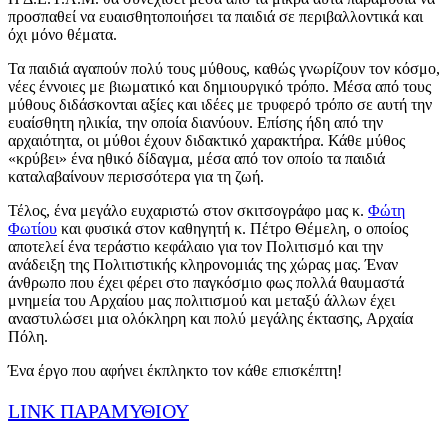
προσπαθεί να ευαισθητοποιήσει τα παιδιά σε περιβαλλοντικά και
όχι μόνο θέματα.
Τα παιδιά αγαπούν πολύ τους μύθους, καθώς γνωρίζουν τον κόσμο,
νέες έννοιες με βιωματικό και δημιουργικό τρόπο. Μέσα από τους
μύθους διδάσκονται αξίες και ιδέες με τρυφερό τρόπο σε αυτή την
ευαίσθητη ηλικία, την οποία διανύουν. Επίσης ήδη από την
αρχαιότητα, οι μύθοι έχουν διδακτικό χαρακτήρα. Κάθε μύθος
«κρύβει» ένα ηθικό δίδαγμα, μέσα από τον οποίο τα παιδιά
καταλαβαίνουν περισσότερα για τη ζωή.
Τέλος, ένα μεγάλο ευχαριστώ στον σκιτσογράφο μας κ.
Φώτη
Φωτίου
και φυσικά στον καθηγητή κ. Πέτρο Θέμελη, ο οποίος
αποτελεί ένα τεράστιο κεφάλαιο για τον Πολιτισμό και την
ανάδειξη της Πολιτιστικής κληρονομιάς της χώρας μας. Έναν
άνθρωπο που έχει φέρει στο παγκόσμιο φως πολλά θαυμαστά
μνημεία του Αρχαίου μας πολιτισμού και μεταξύ άλλων έχει
αναστυλώσει μια ολόκληρη και πολύ μεγάλης έκτασης, Αρχαία
Πόλη.
Ένα έργο που αφήνει έκπληκτο τον κάθε επισκέπτη!
LINK ΠΑΡΑΜΥΘΙΟΥ