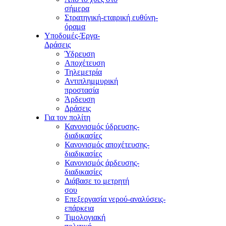
σήμερα
Στρατηγική-εταιρική ευθύνη-
όραμα
Υποδομές-Έργα-
Δράσεις
Ύδρευση
Αποχέτευση
Τηλεμετρία
Αντιπλημμυρική
προστασία
Άρδευση
Δράσεις
Για τον πολίτη
Κανονισμός ύδρευσης-
διαδικασίες
Κανονισμός αποχέτευσης-
διαδικασίες
Κανονισμός άρδευσης-
διαδικασίες
Διάβασε το μετρητή
σου
Επεξεργασία νερού-αναλύσεις-
επάρκεια
Τιμολογιακή