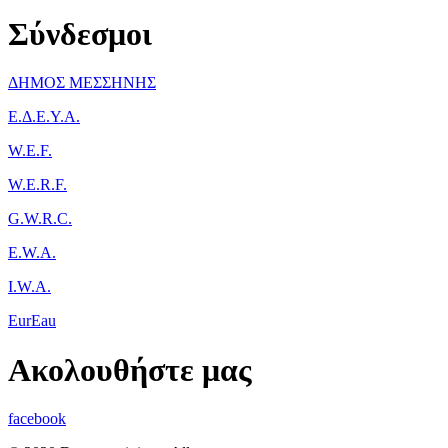
Σύνδεσμοι
ΔΗΜΟΣ ΜΕΣΣΗΝΗΣ
Ε.Δ.Ε.Υ.Α.
W.E.F.
W.E.R.F.
G.W.R.C.
E.W.A.
I.W.A.
EurEau
Ακολουθήστε μας
facebook