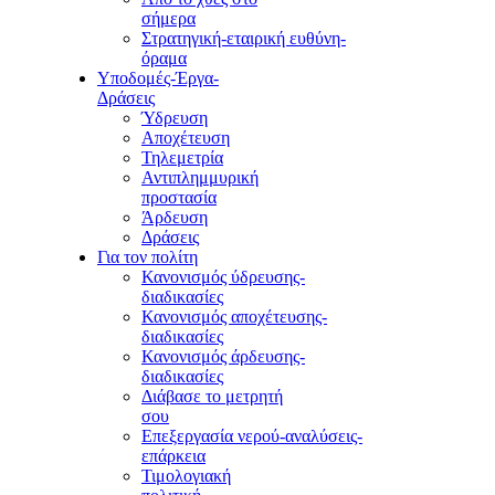
σήμερα
Στρατηγική-εταιρική ευθύνη-
όραμα
Υποδομές-Έργα-
Δράσεις
Ύδρευση
Αποχέτευση
Τηλεμετρία
Αντιπλημμυρική
προστασία
Άρδευση
Δράσεις
Για τον πολίτη
Κανονισμός ύδρευσης-
διαδικασίες
Κανονισμός αποχέτευσης-
διαδικασίες
Κανονισμός άρδευσης-
διαδικασίες
Διάβασε το μετρητή
σου
Επεξεργασία νερού-αναλύσεις-
επάρκεια
Τιμολογιακή