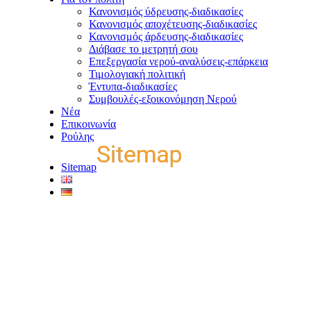
Κανονισμός ύδρευσης-διαδικασίες
Κανονισμός αποχέτευσης-διαδικασίες
Κανονισμός άρδευσης-διαδικασίες
Διάβασε το μετρητή σου
Επεξεργασία νερού-αναλύσεις-επάρκεια
Τιμολογιακή πολιτική
Έντυπα-διαδικασίες
Συμβουλές-εξοικονόμηση Νερού
Νέα
Επικοινωνία
Ρούλης
Sitemap