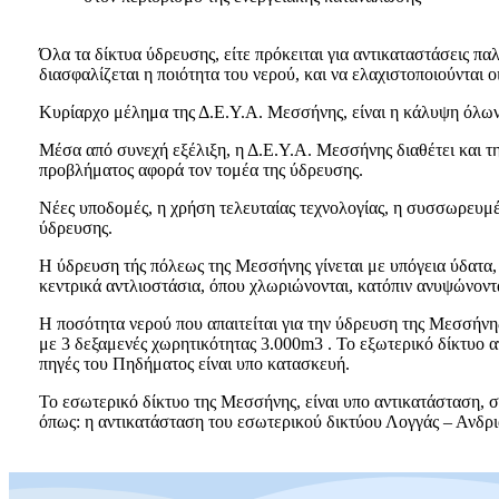
Όλα τα δίκτυα ύδρευσης, είτε πρόκειται για αντικαταστάσεις πα
διασφαλίζεται η ποιότητα του νερού, και να ελαχιστοποιούνται
Κυρίαρχο μέλημα της Δ.Ε.Υ.Α. Μεσσήνης, είναι η κάλυψη όλω
Μέσα από συνεχή εξέλιξη, η Δ.Ε.Υ.Α. Μεσσήνης διαθέτει και τη
προβλήματος αφορά τον τομέα της ύδρευσης.
Νέες υποδομές, η χρήση τελευταίας τεχνολογίας, η συσσωρευμ
ύδρευσης.
Η ύδρευση τής πόλεως της Μεσσήνης γίνεται με υπόγεια ύδατα,
κεντρικά αντλιοστάσια, όπου χλωριώνονται, κατόπιν ανυψώνοντα
Η ποσότητα νερού που απαιτείται για την ύδρευση της Μεσσήνη
με 3 δεξαμενές χωρητικότητας 3.000m3 . Το εξωτερικό δίκτυο απ
πηγές του Πηδήματος είναι υπο κατασκευή.
Το εσωτερικό δίκτυο της Μεσσήνης, είναι υπο αντικατάσταση, 
όπως: η αντικατάσταση του εσωτερικού δικτύου Λογγάς – Ανδρια