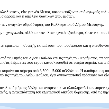
λιών δικτύων, είτε για νέα δίκτυα, κατασκευάζονται από αγωγούς πολυ
 οι διαρροές και η απώλεια υδατικών αποθεμάτων.
ν των αναγκών υδροδότησης του Καλλικρατικού Δήμου Μεσσήνης.
ν τεχνογνωσία, αλλά και τον υλικοτεχνικό εξοπλισμό, ώστε να μπορεί
ένη εμπειρία, η συνεχής εκπαίδευση του προσωπικού και η υπευθυνό
 από τις Πηγές του Αγίου Παύλου και τις πηγές του Πηδήματος, τα ο
ι στις δεξαμενές που έχουν κατασκευασθεί σε υψηλά σημεία, και από
ς κυμαίνεται σήμερα από 3.500 – 5.000 m3/24ωρο. Η αποθήκευση του
ό τις πηγές του Αγίου Παύλου, έχει αντικατασταθεί πρόσφατα και είν
συνολικού μήκους 30χλμ και αναμένεται να ολοκληρωθεί τα επόμενα χ
νής, η αντικατάσταση του εξωτερικού δικτύου ύδρευσης, από τις πηγ