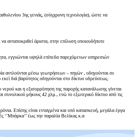
αιθυλενίου 3ης γενιάς, (σύγχρονη τεχνολογία), ώστε να
 να ανταποκριθεί άριστα, στην επίλυση οποιουδήποτε
τητα, εγγυώνται υψηλά επίπεδα παρεχόμενων υπηρεσιών
ποία αντλούνται μέσω γεωτρήσεων – πηγών , οδηγούνται σε
 εκεί διά βαρύτητος οδηγούνται στο δίκτυο υδρεύσεως.
 νερού και η εξισορρόπηση της παροχής κατανάλωσης γίνεται
αι συνολικού μήκους 42 χλμ., ενώ το εξωτερικό δίκτυο από τις
ρόνια. Επίσης είναι ενταγμένα και υπό κατασκευή, μεγάλα έργα
ές ‘’Μπάρκα’’ έως την παραλία Βελίκας κ.α