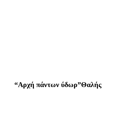
“Αρχή πάντων ύδωρ”Θαλής