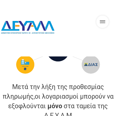
Skip
to
content
ΔΕΥΑΜ
Μετά την λήξη της προθεσμίας
πληρωμής,οι λογαριασμοί μπορούν να
εξοφλούνται
μόνο
στα ταμεία της
Δ.Ε.Υ.Α.Μ