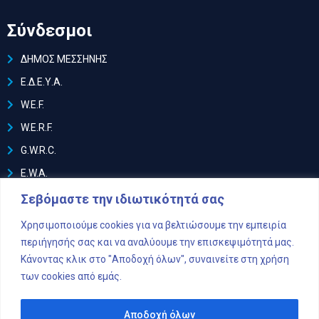
Σύνδεσμοι
ΔΗΜΟΣ ΜΕΣΣΗΝΗΣ
Ε.Δ.Ε.Υ.Α.
W.E.F.
W.E.R.F.
G.W.R.C.
E.W.A.
I.W.A.
Σεβόμαστε την ιδιωτικότητά σας
EurEau
Χρησιμοποιούμε cookies για να βελτιώσουμε την εμπειρία
περιήγησής σας και να αναλύουμε την επισκεψιμότητά μας.
Ακολουθήστε μας
Κάνοντας κλικ στο "Αποδοχή όλων", συναινείτε στη χρήση
των cookies από εμάς.
facebook
Αποδοχή όλων