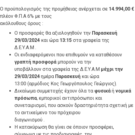
Ο προϋπολογισμός της προμήθειας ανέρχεται σε
14.994,00
€
πλέον Φ.Π.Α 6% με τους
ακόλουθους όρους :
Ο προσφορές θα αξιολογηθούν την
Παρασκευή
29/03/2024
και ώρα
13:15
στα γραφεία της
Δ.Ε.Υ.Α.Μ .
Οι ενδιαφερόμενοι που επιθυμούν να καταθέσουν
γραπτή προσφορά
μπορούν να την
υποβάλλουν στα γραφεία της Δ.Ε.Υ.Α.Μ
μέχρι την
29/03/2024
ημέρα
Παρασκευή
και ώρα
13:00 (αρμόδιος Κος Γεωργόπουλος Γεώργιος).
Δικαίωμα συμμετοχής έχουν όλα τα
φυσικά
ή
νομικά
πρόσωπα
, εμπορικοί αντιπρόσωποι και
συνεταιρισμοί, που ασκούν δραστηριότητα σχετική με
το αντικείμενο του πρόχειρου
διαγωνισμού .
Η κατακύρωση θα γίνει σε όποιον προσφέρει,
σύμφωνα με τις προδιαγραφές, την