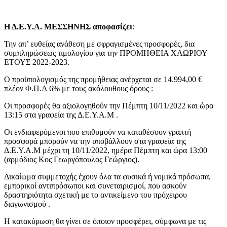
Η Δ.Ε.Υ.Α. ΜΕΣΣΗΝΗΣ
αποφασίζει
:
Την απ’ ευθείας ανάθεση με σφραγισμένες προσφορές, δια
συμπληρώσεως τιμολογίου για την ΠΡΟΜΗΘΕΙΑ ΧΛΩΡΙΟΥ
ΕΤΟΥΣ 2022-2023.
Ο προϋπολογισμός της προμήθειας ανέρχεται σε 14.994,00 €
πλέον Φ.Π.Α 6% με τους ακόλουθους όρους :
Οι προσφορές θα αξιολογηθούν την Πέμπτη 10/11/2022 και ώρα
13:15 στα γραφεία της Δ.Ε.Υ.Α.Μ .
Οι ενδιαφερόμενοι που επιθυμούν να καταθέσουν γραπτή
προσφορά μπορούν να την υποβάλλουν στα γραφεία της
Δ.Ε.Υ.Α.Μ μέχρι τη 10/11/2022, ημέρα Πέμπτη και ώρα 13:00
(αρμόδιος Κος Γεωργόπουλος Γεώργιος).
Δικαίωμα συμμετοχής έχουν όλα τα φυσικά ή νομικά πρόσωπα,
εμπορικοί αντιπρόσωποι και συνεταιρισμοί, που ασκούν
δραστηριότητα σχετική με το αντικείμενο του πρόχειρου
διαγωνισμού .
Η κατακύρωση θα γίνει σε όποιον προσφέρει, σύμφωνα με τις