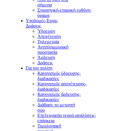
σήμερα
Στρατηγική-εταιρική ευθύνη-
όραμα
Υποδομές-Έργα-
Δράσεις
Ύδρευση
Αποχέτευση
Τηλεμετρία
Αντιπλημμυρική
προστασία
Άρδευση
Δράσεις
Για τον πολίτη
Κανονισμός ύδρευσης-
διαδικασίες
Κανονισμός αποχέτευσης-
διαδικασίες
Κανονισμός άρδευσης-
διαδικασίες
Διάβασε το μετρητή
σου
Επεξεργασία νερού-αναλύσεις-
επάρκεια
Τιμολογιακή