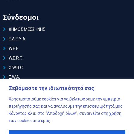
Σύνδεσμοι
ΔΗΜΟΣ ΜΕΣΣΗΝΗΣ
Ε.Δ.Ε.Υ.Α.
W.E.F.
W.E.R.F.
G.W.R.C.
E.W.A.
I.W.A.
Σεβόμαστε την ιδιωτικότητά σας
EurEau
Χρησιμοποιούμε cookies για να βελτιώσουμε την εμπειρία
περιήγησής σας και να αναλύουμε την επισκεψιμότητά μας.
Ακολουθήστε μας
Κάνοντας κλικ στο "Αποδοχή όλων", συναινείτε στη χρήση
των cookies από εμάς.
facebook