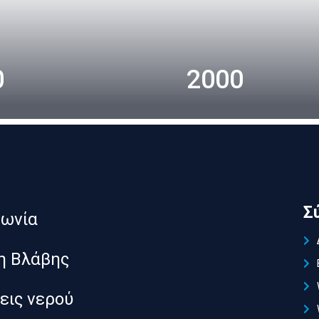
0
2000
Σ
νωνία
η Βλάβης
εις νερού