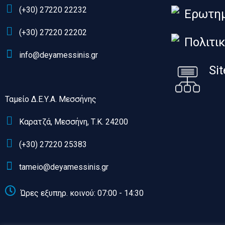
(+30) 27220 22232
Ερωτημ
(+30) 27220 22202
Πολιτι
info@deyamessinis.gr
Si
Ταμείο Δ.Ε.Υ.Α. Μεσσήνης
Καρατζά, Μεσσήνη, Τ.Κ. 24200
(+30) 27220 25383
tameio@deyamessinis.gr
Ώρες εξυπηρ. κοινού: 07:00 - 14:30