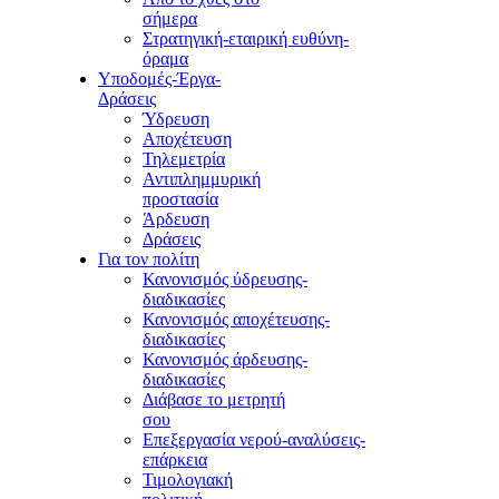
σήμερα
Στρατηγική-εταιρική ευθύνη-
όραμα
Υποδομές-Έργα-
Δράσεις
Ύδρευση
Αποχέτευση
Τηλεμετρία
Αντιπλημμυρική
προστασία
Άρδευση
Δράσεις
Για τον πολίτη
Κανονισμός ύδρευσης-
διαδικασίες
Κανονισμός αποχέτευσης-
διαδικασίες
Κανονισμός άρδευσης-
διαδικασίες
Διάβασε το μετρητή
σου
Επεξεργασία νερού-αναλύσεις-
επάρκεια
Τιμολογιακή